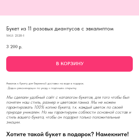
Букет из 11 розовых диантусов с эвкалиптом
SKU:
2528-1
3 200
р.
В КОРЗИНУ
Аквапак к букету для бережной доставки на воде в подарок.
· Дадим рекомендации по уходу и подпишем открытку.
Мы сделали удобный сайт с каталогом букетов, для того чтобы был
понятен наш стиль, размер и цветовая гамма. Мы не можем
гарантировать 100% копию букета, т.к. каждый цветок по своей
природе уникален. Но мы гарантируем соблюсти основной состав и
стиль вашего букета, чтобы он подарил только положительные
эмоции.
Хотите такой букет в подарок? Намекните!