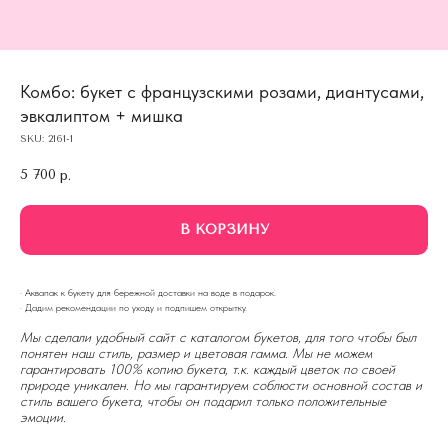
Комбо: букет с французскими розами, диантусами,
эвкалиптом + мишка
SKU:
2161-1
5 700
р.
В КОРЗИНУ
· Аквапак к букету для бережной доставки на воде в подарок.
· Дадим рекомендации по уходу и подпишем открытку.
Мы сделали удобный сайт с каталогом букетов, для того чтобы был
понятен наш стиль, размер и цветовая гамма. Мы не можем
гарантировать 100% копию букета, т.к. каждый цветок по своей
природе уникален. Но мы гарантируем соблюсти основной состав и
стиль вашего букета, чтобы он подарил только положительные
эмоции.