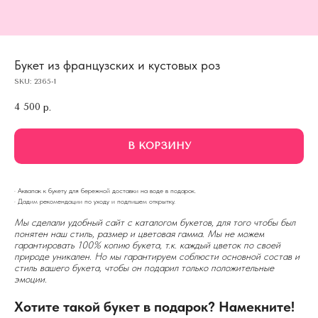
Букет из французских и кустовых роз
SKU:
2365-1
4 500
р.
В КОРЗИНУ
· Аквапак к букету для бережной доставки на воде в подарок.
· Дадим рекомендации по уходу и подпишем открытку.
Мы сделали удобный сайт с каталогом букетов, для того чтобы был
понятен наш стиль, размер и цветовая гамма. Мы не можем
гарантировать 100% копию букета, т.к. каждый цветок по своей
природе уникален. Но мы гарантируем соблюсти основной состав и
стиль вашего букета, чтобы он подарил только положительные
эмоции.
Хотите такой букет в подарок? Намекните!