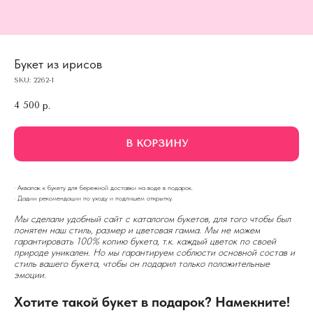
Букет из ирисов
SKU:
2262-1
4 500
р.
В КОРЗИНУ
· Аквапак к букету для бережной доставки на воде в подарок.
· Дадим рекомендации по уходу и подпишем открытку.
Мы сделали удобный сайт с каталогом букетов, для того чтобы был
понятен наш стиль, размер и цветовая гамма. Мы не можем
гарантировать 100% копию букета, т.к. каждый цветок по своей
природе уникален. Но мы гарантируем соблюсти основной состав и
стиль вашего букета, чтобы он подарил только положительные
эмоции.
Хотите такой букет в подарок? Намекните!