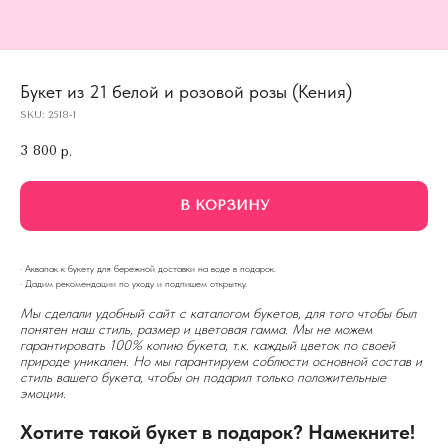
Букет из 21 белой и розовой розы (Кения)
SKU:
2518-1
3 800
р.
В КОРЗИНУ
· Аквапак к букету для бережной доставки на воде в подарок.
· Дадим рекомендации по уходу и подпишем открытку.
Мы сделали удобный сайт с каталогом букетов, для того чтобы был
понятен наш стиль, размер и цветовая гамма. Мы не можем
гарантировать 100% копию букета, т.к. каждый цветок по своей
природе уникален. Но мы гарантируем соблюсти основной состав и
стиль вашего букета, чтобы он подарил только положительные
эмоции.
Хотите такой букет в подарок? Намекните!