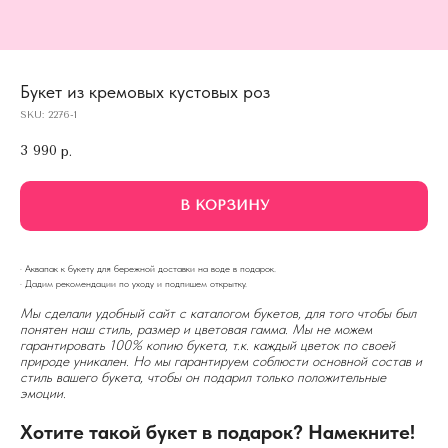
Букет из кремовых кустовых роз
SKU:
2276-1
3 990
р.
В КОРЗИНУ
· Аквапак к букету для бережной доставки на воде в подарок.
· Дадим рекомендации по уходу и подпишем открытку.
Мы сделали удобный сайт с каталогом букетов, для того чтобы был
понятен наш стиль, размер и цветовая гамма. Мы не можем
гарантировать 100% копию букета, т.к. каждый цветок по своей
природе уникален. Но мы гарантируем соблюсти основной состав и
стиль вашего букета, чтобы он подарил только положительные
эмоции.
Хотите такой букет в подарок? Намекните!