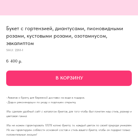
Букет с гортензией, диантусами, пионовидными
розами, кустовыми розами, озотамнусом,
эвкалиптом
SKU:
2261-1
6 400
р.
В КОРЗИНУ
·
Аквапак к букету для бережной доставки на воде в подарок.
·
Дадим рекомендации по уходу и подпишем открытку.
Мы сделали удобный сайт с каталогом букетов, для того чтобы был понятен наш стиль, размер и
цветовая гамма.
Мы не можем гарантировать 100% копию букета, т.к. каждый цветок по своей природе уникален.
Но мы гарантируем соблюсти основной состав и стиль вашего букета, чтобы он подарил только
положительные эмоции!