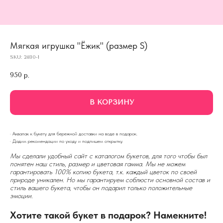
Мягкая игрушка "Ёжик" (размер S)
SKU:
2480-1
950
р.
В КОРЗИНУ
· Аквапак к букету для бережной доставки на воде в подарок.
· Дадим рекомендации по уходу и подпишем открытку.
Мы сделали удобный сайт с каталогом букетов, для того чтобы был
понятен наш стиль, размер и цветовая гамма. Мы не можем
гарантировать 100% копию букета, т.к. каждый цветок по своей
природе уникален. Но мы гарантируем соблюсти основной состав и
стиль вашего букета, чтобы он подарил только положительные
эмоции.
Хотите такой букет в подарок? Намекните!