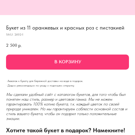
Букет из 11 оранжевых и красных роз с пистакией
SKU:
2492-1
2 500
р.
В КОРЗИНУ
· Аквапак к букету для бережной доставки на воде в подарок.
· Дадим рекомендации по уходу и подпишем открытку.
Мы сделали удобный сайт с каталогом букетов, для того чтобы был
понятен наш стиль, размер и цветовая гамма. Мы не можем
гарантировать 100% копию букета, т.к. каждый цветок по своей
природе уникален. Но мы гарантируем соблюсти основной состав и
стиль вашего букета, чтобы он подарил только положительные
эмоции.
Хотите такой букет в подарок? Намекните!