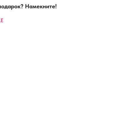
 подарок? Намекните!
Е