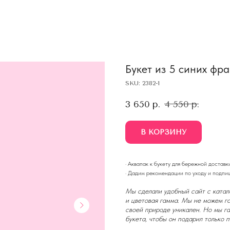
Букет из 5 синих фра
SKU:
2382-1
3 650
р.
4 550
р.
В КОРЗИНУ
· Аквапак к букету для бережной доставк
· Дадим рекомендации по уходу и подпи
Мы сделали удобный сайт с катало
и цветовая гамма. Мы не можем га
своей природе уникален. Но мы г
букета, чтобы он подарил только 