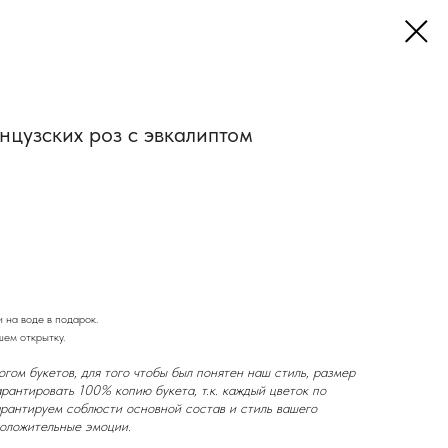
нцузских роз с эвкалиптом
и на воде в подарок.
шем открытку.
гом букетов, для того чтобы был понятен наш стиль, размер
рантировать 100% копию букета, т.к. каждый цветок по
арантируем соблюсти основной состав и стиль вашего
положительные эмоции.