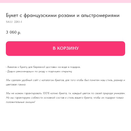
Букет с французскими розами и альстромериями
SKU:
2210-1
3 060
р.
В КОРЗИНУ
·
Аквапак к букету для бережной доставки на воде в подарок.
·
Дадим рекомендации по уходу и подпишем открытку.
Мы сделали удобный сайт с каталогом букетов, для того чтобы был понятен наш стиль, размер и
цветовая гамма.
Мы не можем гарантировать 100% копию букета, т.к. каждый цветок по своей природе уникален.
Но мы гарантируем соблюсти основной состав и стиль вашего букета, чтобы он подарил только
положительные эмоции!