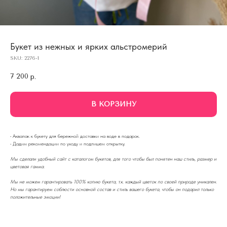
Букет из нежных и ярких альстромерий
SKU:
2276-1
7 200
р.
В КОРЗИНУ
·
Аквапак к букету для бережной доставки на воде в подарок.
·
Дадим рекомендации по уходу и подпишем открытку.
Мы сделали удобный сайт с каталогом букетов, для того чтобы был понятен наш стиль, размер и
цветовая гамма.
Мы не можем гарантировать 100% копию букета, т.к. каждый цветок по своей природе уникален.
Но мы гарантируем соблюсти основной состав и стиль вашего букета, чтобы он подарил только
положительные эмоции!