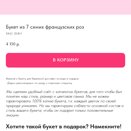
Букет из 7 синих французских роз
SKU:
2541-1
4 150
р.
В КОРЗИНУ
Аквапак к букету для бережной доставки на воде в подарок.
· Дадим рекомендации по уходу и подпишем открытку.
Мы сделали удобный сайт с каталогом букетов, для того чтобы был
понятен наш стиль, размер и цветовая гамма. Мы не можем
гарантировать 100% копию букета, т.к. каждый цветок по своей
природе уникален. Но мы гарантируем соблюсти основной состав и
стиль вашего букета, чтобы он подарил только положительные
эмоции.
Хотите такой букет в подарок? Намекните!