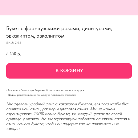
Букет с французскими розами, диантусами,
эвкалиптом, эвкалиптом
SKU:
2163-1
5 150
р.
В КОРЗИНУ
· Аквапак к букету для бережной доставки на воде в подарок.
· Дадим рекомендации по уходу и подпишем открытку.
Мы сделали удобный сайт с каталогом букетов, для того чтобы был
понятен наш стиль, размер и цветовая гамма. Мы не можем
гарантировать 100% копию букета, т.к. каждый цветок по своей
природе уникален. Но мы гарантируем соблюсти основной состав и
стиль вашего букета, чтобы он подарил только положительные
эмоции.