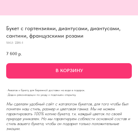
Букет с гортензиями, диантусами, диантусами,
сантини, французскими розами
SKU:
2216-1
7 600
р.
В КОРЗИНУ
· Аквапак к букету для бережной доставки на воде в подарок.
· Дадим рекомендации по уходу и подпишем открытку.
Мы сделали удобный сайт с каталогом букетов, для того чтобы был
понятен наш стиль, размер и цветовая гамма. Мы не можем
гарантировать 100% копию букета, т.к. каждый цветок по своей
природе уникален. Но мы гарантируем соблюсти основной состав и
стиль вашего букета, чтобы он подарил только положительные
эмоции.