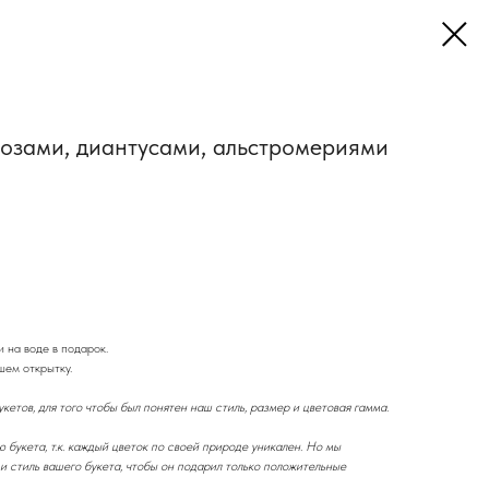
 розами, диантусами, альстромериями
 на воде в подарок.
ем открытку.
кетов, для того чтобы был понятен наш стиль, размер и цветовая гамма.
букета, т.к. каждый цветок по своей природе уникален. Но мы
и стиль вашего букета, чтобы он подарил только положительные