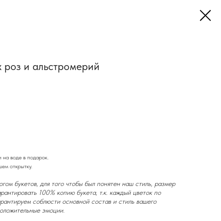
х роз и альстромерий
и на воде в подарок.
шем открытку.
гом букетов, для того чтобы был понятен наш стиль, размер
рантировать 100% копию букета, т.к. каждый цветок по
арантируем соблюсти основной состав и стиль вашего
положительные эмоции.