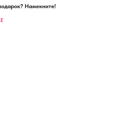
 подарок? Намекните!
Е