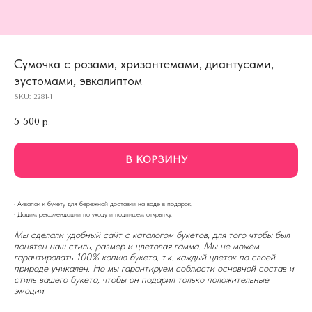
Сумочка с розами, хризантемами, диантусами,
эустомами, эвкалиптом
SKU:
2281-1
5 500
р.
В КОРЗИНУ
· Аквапак к букету для бережной доставки на воде в подарок.
· Дадим рекомендации по уходу и подпишем открытку.
Мы сделали удобный сайт с каталогом букетов, для того чтобы был
понятен наш стиль, размер и цветовая гамма. Мы не можем
гарантировать 100% копию букета, т.к. каждый цветок по своей
природе уникален. Но мы гарантируем соблюсти основной состав и
стиль вашего букета, чтобы он подарил только положительные
эмоции.