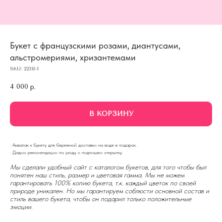
Букет с французскими розами, диантусами,
альстромериями, хризантемами
SKU:
2238-1
4 000
р.
В КОРЗИНУ
· Аквапак к букету для бережной доставки на воде в подарок.
· Дадим рекомендации по уходу и подпишем открытку.
Мы сделали удобный сайт с каталогом букетов, для того чтобы был
понятен наш стиль, размер и цветовая гамма. Мы не можем
гарантировать 100% копию букета, т.к. каждый цветок по своей
природе уникален. Но мы гарантируем соблюсти основной состав и
стиль вашего букета, чтобы он подарил только положительные
эмоции.