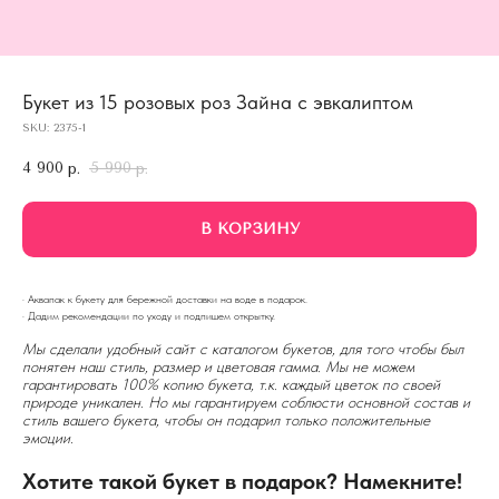
Букет из 15 розовых роз Зайна с эвкалиптом
SKU:
2375-1
4 900
5 990
р.
р.
В КОРЗИНУ
· Аквапак к букету для бережной доставки на воде в подарок.
· Дадим рекомендации по уходу и подпишем открытку.
Мы сделали удобный сайт с каталогом букетов, для того чтобы был
понятен наш стиль, размер и цветовая гамма. Мы не можем
гарантировать 100% копию букета, т.к. каждый цветок по своей
природе уникален. Но мы гарантируем соблюсти основной состав и
стиль вашего букета, чтобы он подарил только положительные
эмоции.
Хотите такой букет в подарок? Намекните!