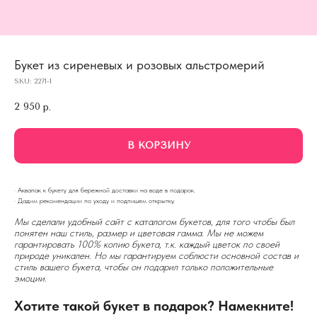
Букет из сиреневых и розовых альстромерий
SKU:
2271-1
2 950
р.
В КОРЗИНУ
· Аквапак к букету для бережной доставки на воде в подарок.
· Дадим рекомендации по уходу и подпишем открытку.
Мы сделали удобный сайт с каталогом букетов, для того чтобы был
понятен наш стиль, размер и цветовая гамма. Мы не можем
гарантировать 100% копию букета, т.к. каждый цветок по своей
природе уникален. Но мы гарантируем соблюсти основной состав и
стиль вашего букета, чтобы он подарил только положительные
эмоции.
Хотите такой букет в подарок? Намекните!