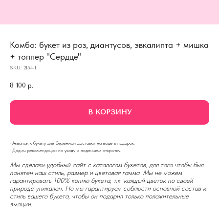
Комбо: букет из роз, диантусов, эвкалипта + мишка
+ топпер "Сердце"
SKU:
2154-1
8 100
р.
В КОРЗИНУ
· Аквапак к букету для бережной доставки на воде в подарок.
· Дадим рекомендации по уходу и подпишем открытку.
Мы сделали удобный сайт с каталогом букетов, для того чтобы был
понятен наш стиль, размер и цветовая гамма. Мы не можем
гарантировать 100% копию букета, т.к. каждый цветок по своей
природе уникален. Но мы гарантируем соблюсти основной состав и
стиль вашего букета, чтобы он подарил только положительные
эмоции.