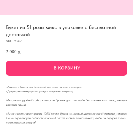
Букет из 51 розы микс в упаковке с бесплатной
доставкой
SKU:
2126-1
7 900
р.
В КОРЗИНУ
·
Аквапак к букету для бережной доставки на воде в подарок.
·
Дадим рекомендации по уходу и подпишем открытку.
Мы сделали удобный сайт с каталогом букетов, для того чтобы был понятен наш стиль, размер и
цветовая гамма.
Мы не можем гарантировать 100% копию букета, т.к. каждый цветок по своей природе уникален.
Но мы гарантируем соблюсти основной состав и стиль вашего букета, чтобы он подарил только
положительные эмоции!