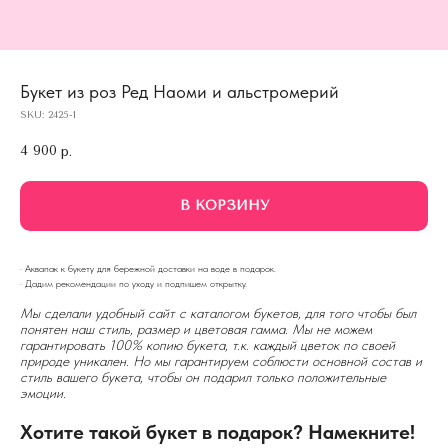
Букет из роз Ред Наоми и альстромерий
SKU:
2425-1
4 900
р.
В КОРЗИНУ
· Аквапак к букету для бережной доставки на воде в подарок.
· Дадим рекомендации по уходу и подпишем открытку.
Мы сделали удобный сайт с каталогом букетов, для того чтобы был
понятен наш стиль, размер и цветовая гамма. Мы не можем
гарантировать 100% копию букета, т.к. каждый цветок по своей
природе уникален. Но мы гарантируем соблюсти основной состав и
стиль вашего букета, чтобы он подарил только положительные
эмоции.
Хотите такой букет в подарок? Намекните!