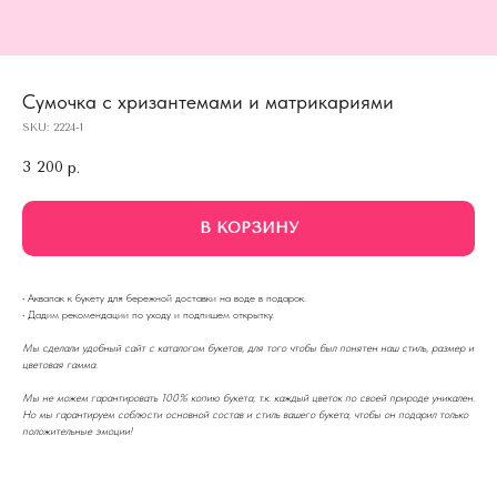
Сумочка с хризантемами и матрикариями
SKU:
2224-1
3 200
р.
В КОРЗИНУ
·
Аквапак к букету для бережной доставки на воде в подарок.
·
Дадим рекомендации по уходу и подпишем открытку.
Мы сделали удобный сайт с каталогом букетов, для того чтобы был понятен наш стиль, размер и
цветовая гамма.
Мы не можем гарантировать 100% копию букета, т.к. каждый цветок по своей природе уникален.
Но мы гарантируем соблюсти основной состав и стиль вашего букета, чтобы он подарил только
положительные эмоции!