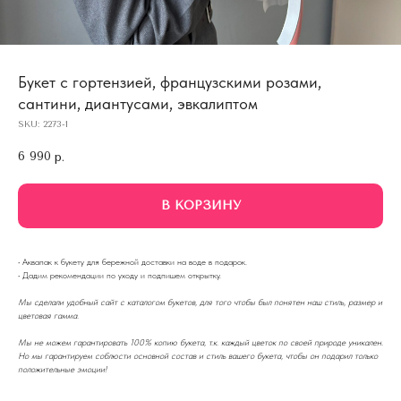
Букет с гортензией, французскими розами,
сантини, диантусами, эвкалиптом
SKU:
2273-1
6 990
р.
В КОРЗИНУ
·
Аквапак к букету для бережной доставки на воде в подарок.
·
Дадим рекомендации по уходу и подпишем открытку.
Мы сделали удобный сайт с каталогом букетов, для того чтобы был понятен наш стиль, размер и
цветовая гамма.
Мы не можем гарантировать 100% копию букета, т.к. каждый цветок по своей природе уникален.
Но мы гарантируем соблюсти основной состав и стиль вашего букета, чтобы он подарил только
положительные эмоции!