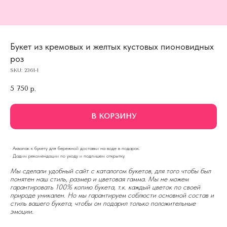
Букет из кремовых и желтых кустовых пионовидных
роз
SKU:
2361-1
5 750
р.
В КОРЗИНУ
· Аквапак к букету для бережной доставки на воде в подарок.
· Дадим рекомендации по уходу и подпишем открытку.
Мы сделали удобный сайт с каталогом букетов, для того чтобы был
понятен наш стиль, размер и цветовая гамма. Мы не можем
гарантировать 100% копию букета, т.к. каждый цветок по своей
природе уникален. Но мы гарантируем соблюсти основной состав и
стиль вашего букета, чтобы он подарил только положительные
эмоции.