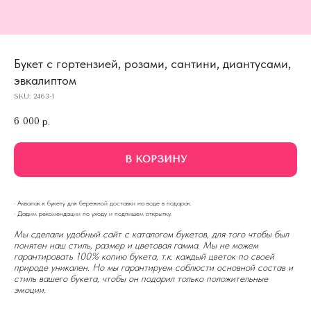
Букет с гортензией, розами, сантини, диантусами,
эвкалиптом
SKU:
2463-1
6 000
р.
В КОРЗИНУ
· Аквапак к букету для бережной доставки на воде в подарок.
· Дадим рекомендации по уходу и подпишем открытку.
Мы сделали удобный сайт с каталогом букетов, для того чтобы был
понятен наш стиль, размер и цветовая гамма. Мы не можем
гарантировать 100% копию букета, т.к. каждый цветок по своей
природе уникален. Но мы гарантируем соблюсти основной состав и
стиль вашего букета, чтобы он подарил только положительные
эмоции.