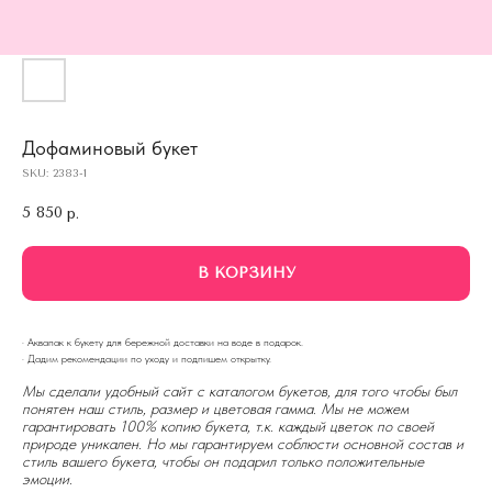
Дофаминовый букет
SKU:
2383-1
5 850
р.
В КОРЗИНУ
· Аквапак к букету для бережной доставки на воде в подарок.
· Дадим рекомендации по уходу и подпишем открытку.
Мы сделали удобный сайт с каталогом букетов, для того чтобы был
понятен наш стиль, размер и цветовая гамма. Мы не можем
гарантировать 100% копию букета, т.к. каждый цветок по своей
природе уникален. Но мы гарантируем соблюсти основной состав и
стиль вашего букета, чтобы он подарил только положительные
эмоции.