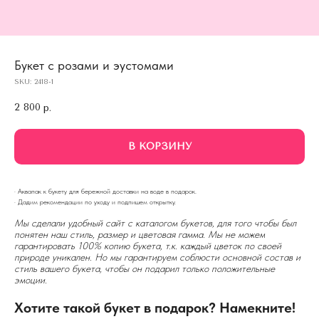
Букет с розами и эустомами
SKU:
2418-1
2 800
р.
В КОРЗИНУ
· Аквапак к букету для бережной доставки на воде в подарок.
· Дадим рекомендации по уходу и подпишем открытку.
Мы сделали удобный сайт с каталогом букетов, для того чтобы был
понятен наш стиль, размер и цветовая гамма. Мы не можем
гарантировать 100% копию букета, т.к. каждый цветок по своей
природе уникален. Но мы гарантируем соблюсти основной состав и
стиль вашего букета, чтобы он подарил только положительные
эмоции.
Хотите такой букет в подарок? Намекните!