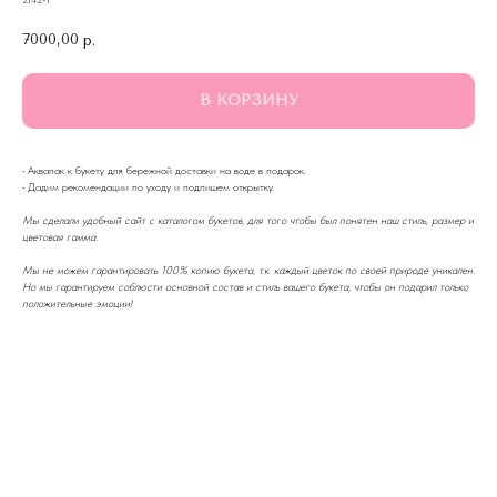
2142-1
7000,00
р.
В КОРЗИНУ
·
Аквапак к букету для бережной доставки на воде в подарок.
·
Дадим рекомендации по уходу и подпишем открытку.
Мы сделали удобный сайт с каталогом букетов, для того чтобы был понятен наш стиль, размер и
цветовая гамма.
Мы не можем гарантировать 100% копию букета, т.к. каждый цветок по своей природе уникален.
Но мы гарантируем соблюсти основной состав и стиль вашего букета, чтобы он подарил только
положительные эмоции!