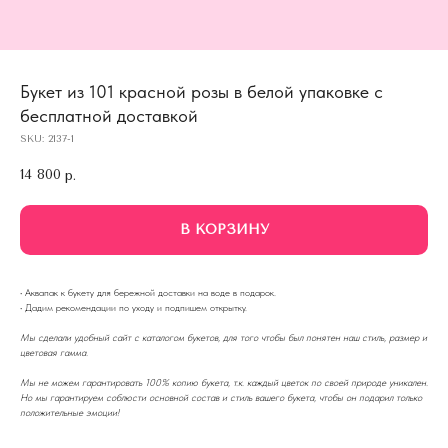
Букет из 101 красной розы в белой упаковке с
бесплатной доставкой
SKU:
2137-1
14 800
р.
В КОРЗИНУ
·
Аквапак к букету для бережной доставки на воде в подарок.
·
Дадим рекомендации по уходу и подпишем открытку.
Мы сделали удобный сайт с каталогом букетов, для того чтобы был понятен наш стиль, размер и
цветовая гамма.
Мы не можем гарантировать 100% копию букета, т.к. каждый цветок по своей природе уникален.
Но мы гарантируем соблюсти основной состав и стиль вашего букета, чтобы он подарил только
положительные эмоции!