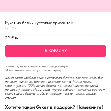
Букет из белых кустовых хризантем
SKU:
2231-1
2 950
р.
В КОРЗИНУ
· Аквапак к букету для бережной доставки на воде в подарок.
· Дадим рекомендации по уходу и подпишем открытку.
Мы сделали удобный сайт с каталогом букетов, для того чтобы был
понятен наш стиль, размер и цветовая гамма. Мы не можем
гарантировать 100% копию букета, т.к. каждый цветок по своей
природе уникален. Но мы гарантируем соблюсти основной состав и
стиль вашего букета, чтобы он подарил только положительные
эмоции.
Хотите такой букет в подарок? Намекните!